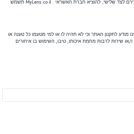
אנו זקוקים לפרטים אלו כדי להשלים את הליך הקנייה לצורך משלוח הפריטים וחיוב כרטיס האשראי. MyLens.co.il מתחייבים שלא להעבירם לצד שלישי, להוציא חברת האשראי . MyLens.co.il תשמש
 מודע לתקנון האתר וכי לא תהיה לו או למי מטעמו כל טענה או
גין מוצר ו/או שירות לרבות מחמת איכותו, טיבו, השימוש בו איחורים