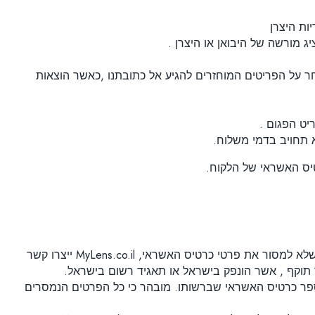
יג מורשה של היבואן או היצרן .
 האספקה או קבלת מסמך הגילוי לכל המאוחר על הפריטים המוחזרים להגיע אל כתובתנו ,כאשר הוצאות
יט הפגום .
א תחויב בדמי משלוח.
טיס האשראי של הלקוח.
התשלום מתבצע באמצעות כרטיסי אשראי, כאשר פרטי כרטיס האשראי מועברים באמצעות שרת מאובטח. אם בכל זאת בחר הלקוח שלא למסור את פרטי כרטיס האשראי, MyLens.co.il ייצרו קשר
תוקף , אשר הונפק בישראל או תאגיד רשום בישראל.
ספר כרטיס האשראי שברשותו. מובהר כי כל הפרטים הנמסרים