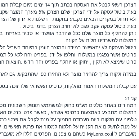
הצרכן רשאי לבטל את העסקה בכתב תוך 14 ימים מיום קבלת המוצר או קבלת מסמך פרטי העסקה לפי המאוחר.
בעת ביטול עסקה על ידי הצרכן ישלם הצרכן 5% מערך המוצר שקנה או 100 שקל, לפי הנמוך מביניהם. האחריות למוצרים כפופה לאחריות היצרן
ולא תחול במקרים הבאים כקבוע בתקנות : רשלנות או זדון של הצרכן ,
בעת ביטול עסקה עקב פגם לא יחויב הצרכן בדמי ביטול .
המשלוח למשרדינו חלות על הקונה.
ביטול העסקה לא יתאפשר במידה והמוצר הוזמן במיוחד בשביל הל
פריטים אשר נפגמו במשלוח יוחלפו על ידנו בפריט זהה ללא כל תמ
פריט שימצא לא תקין , יתוקן או יוחלף בפריט זהה חדש .הוצאות ה
במידה ולקוח צריך להחזיר מוצר ולא החזירו כפי שהתבקש, גם לאח
עם קבלת המשלוח האמור מהלקוח, כרטיס האשראי שלו יזוכה בסכו
קנייה:
המחירים באתר כוללים מע"מ כחוק ולמשתמש תונפק חשבונית מס.
טלפוני עם הלקוח ביום העבודה הסמוך על מנת לקבל את פרטי כר
על מנת להשלים את הקנייה על הלקוח למסור את פרטיו האישיים:
מועברים ל MyLens.co.il כשהם מוצפנים. הפרטים הללו לא מועברים לצד ג'.