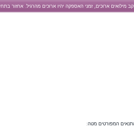
קב מילואים ארוכים, זמני האספקה יהיו ארוכים מהרגיל. אחזור בתח
תנאים המפורטים מטה: