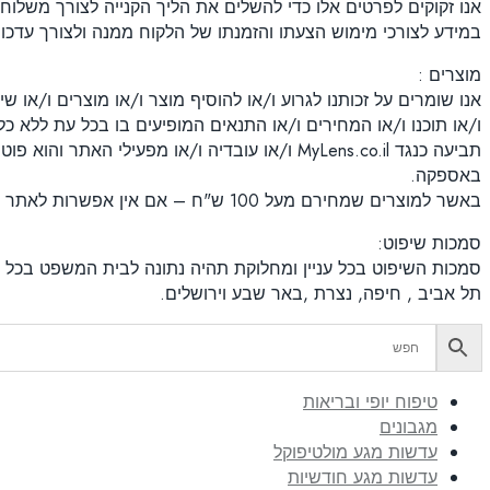
במידע לצורכי מימוש הצעתו והזמנתו של הלקוח ממנה ולצורך עדכון 
מוצרים :
אנו שומרים על זכותנו לגרוע ו/או להוסיף מוצר ו/או מוצרים ו/או 
ו/או תוכנו ו/או המחירים ו/או התנאים המופיעים בו בכל עת ללא כ
תביעה כנגד MyLens.co.il ו/או עובדיה ו/או מפע
באספקה.
באשר למוצרים שמחירם מעל 100 ש"ח – אם אין אפשרות לאתר את היצרן/יבואן, אזי MyLens.co.il ימלא את כל חובות היצרן/יבואן.
סמכות שיפוט:
סמכות השיפוט בכל עניין ומחלוקת תהיה נתונה לבית המשפט בכל
תל אביב , חיפה, נצרת ,באר שבע וירושלים.
טיפוח יופי ובריאות
מגבונים
עדשות מגע מולטיפוקל
עדשות מגע חודשיות