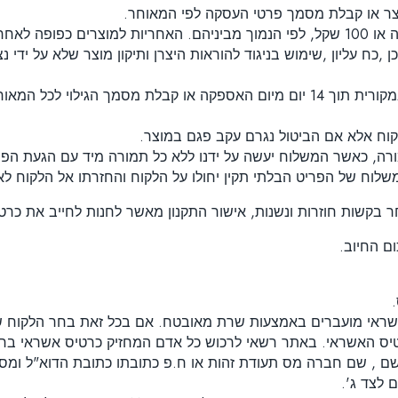
כח עליון ,שימוש בניגוד להוראות היצרן ותיקון מוצר שלא על ידי נצ
ניתן להחליף כל מוצר שלם ככל שהדבר אפשרי או סביר באריזתו במקורית תוך 14 יום מיום
קוח אלא אם הביטול נגרם עקב פגם במוצר.
ורה, כאשר המשלוח יעשה על ידנו ללא כל תמורה מיד עם הגעת הפר
משלוח של הפריט הבלתי תקין יחולו על הלקוח והחזרתו אל הלקוח ל
ר בקשות חוזרות ונשנות, אישור התקנון מאשר לחנות לחייב את כר
ם החיוב.
טיס האשראי. באתר רשאי לרכוש כל אדם המחזיק כרטיס אשראי בר 
 שם , שם חברה מס תעודת זהות או ח.פ כתובתו כתובת הדוא"ל ומ