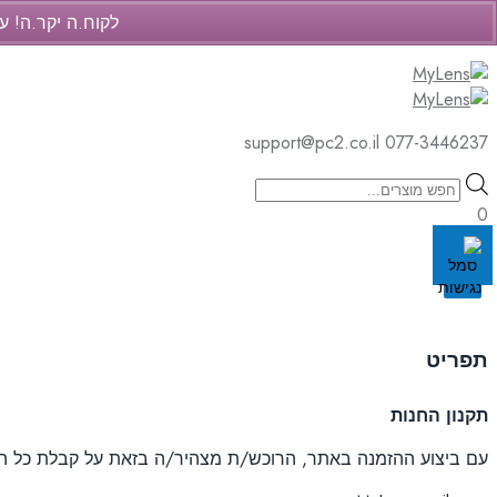
לקוח.ה יקר.ה! ע
support@pc2.co.il
077-3446237
support@pc2.co.il
077-3446237
Products
search
0
Cart
Skip
to
תפריט
content
תקנון החנות
עם ביצוע ההזמנה באתר, הרוכש/ת מצהיר/ה בזאת על קבלת כל ה