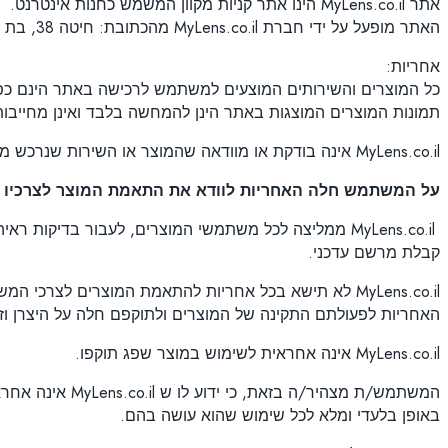
אתר MyLens.co.il הינו אתר קניות מקוון המשמש כחנות אינטרנט.
האתר מופעל על ידי חברת MyLens.co.il מהכתובת: חיטה 38, בת חפר.
אחריות:
כל המוצרים והשירותים המוצעים למשתמש לרכישה באתר הינם כפ
תמונות המוצרים המוצגות באתר הינן להמחשה בלבד ואינן מחייבות
MyLens.co.il אינה בודקת או מוודאה שהמוצר או השירות שנרכש מתאים ללקוח, גם אם בהזמנה אחת יש מוצרים שאינם מתאימים אחד לשני.
על המשתמש חלה האחריות לוודא את התאמת המוצר לצרכיו
ו
MyLens.co.il ממליצה לכל משתמשי המוצרים, לעבור בדי
קבלת מרשם עדכני.
MyLens.co.il לא תישא בכל אחריות להתאמת המוצרים לצרכי המשתמש ו/או למטרותיו.
האחריות לפעולתם התקינה של המוצרים ולתוקפם חלה על היצרן 
MyLens.co.il אינה אחראית לשימוש במוצר שפג תוקפו.
באופן בלעדי ומלא לכל שימוש שהוא עושה בהם.