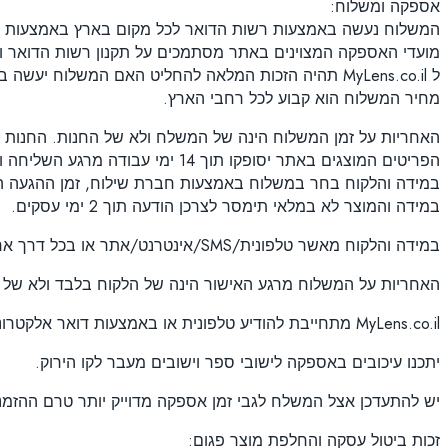
אספקה ומשלוח:
המשלוח נעשה באמצעות רשות הדואר לכל מקום בארץ באמצעות דוא
מועדי האספקה המצוינים באתר מסתמכים על תקנון רשות הדואר וע
ל MyLens.co.il תהיה הזכות המלאה להחליט האם המשלוח יעשה באמצעות רשות הדואר או קבלני שילוח אחרים או באמצעות עובדי MyLens.co.il וכל זאת לפי שיקול דעתה הבלעדי.
מחיר המשלוח הוא קבוע לכל רחבי הארץ.
האחריות על זמן המשלוח הינה של המשלח ולא של החנות. החנות 
הפריטים המוצגים באתר יסופקו תוך 14 ימי עבודה מרגע השליחה ולא מרגע ההזמנה.
במידה והלקוח בחר במשלוח באמצעות חברת שילוח, זמן ההגעה הינו עד 5 ימי עסקים, מרגע
במידה והמוצר לא במלאי תימסר לצרכן הודעה תוך 2 ימי עסקים.
במידה והלקוח מאשר טלפונית/SMS/אינטרנט/אתר או בכל דרך אחרת לחברת השילוח להשאיר את המשלוח בנקודה מוסכמת אחרת,
האחריות על המשלוח מרגע האישור הינה של הלקוח בלבד ולא של חברת השיל
MyLens.co.il מתחייבת להודיע טלפונית או באמצעות דואר אלקטרוני ללקוח על כל חוסר בפריט.
יתכנו עיכובים באספקה לישובי ספר וישובים מעבר לקו הירוק.
יש להתעדכן אצל המשלח לגבי זמן אספקה מדוייק יותר טרם ההזמנ
זכות ביטול עסקה והחלפת מוצר פגום: