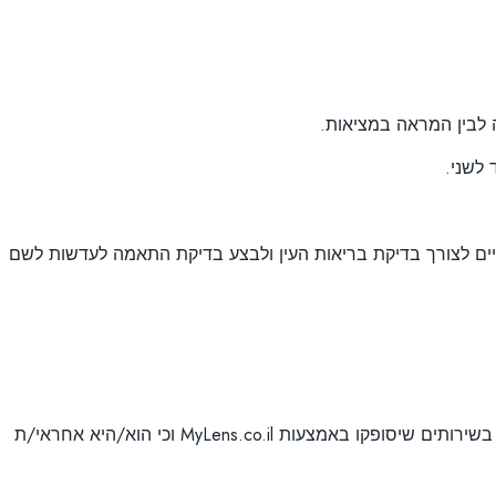
 לבין המראה במציאות.
א עיניים לצורך בדיקת בריאות העין ולבצע בדיקת התאמה לעדשות לשם
המשתמש/ת מצהיר/ה בזאת, כי ידוע לו ש MyLens.co.il אינה אחראית לכל שימוש שהוא עושה, בין במישרין בין בעקיפין, במוצרים ו/או בשירותים שיסופקו באמצעות MyLens.co.il וכי הוא/היא אחראי/ת