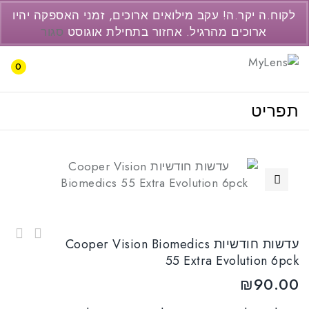
077-3446237
לקוח.ה יקר.ה! עקב מילואים ארוכים, זמני האספקה יהיו
support@pc2.co.il
ארוכים מהרגיל. אחזור בתחילת אוגוסט
סגור
0
תפריט
🔍
עדשות חודשיות Cooper Vision Biofinity XR
עדשות חודשיות Cooper Vision Biomedics
Toric 6pck
עדשות חודשיות Bausch & Lomb Soflens Toric
55 Extra Evolution 6pck
6pck
₪
90.00