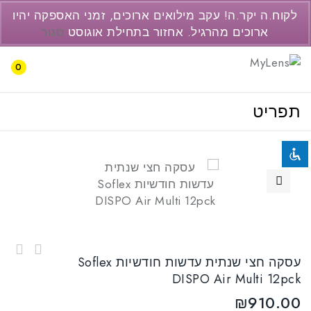
077-3446237
לקוח.ה יקר.ה! עקב מילואים ארוכים, זמני האספקה יהיו
support@pc2.co.il
ארוכים מהרגיל. אחזור בתחילת אוגוסט
סגור
השבת את ההבזקים
visibility_off
0
סמן כותרות
title
תפריט
צבע רקע
settings
זום (הקטנה)
zoom_out
זום (הגדלה)
zoom_in
הקטנת גופן
remove_circle_outline
🔍
הגדלת גופן
add_circle_outline
גופן קריא
spellcheck
ניגודיות בהירה
brightness_high
עסקה שנתית עדשות חודשיות Soflex DISPO Air
עסקה חצי שנתית עדשות חודשיות Soflex
Multi 24pck
עדשות דו שבועיות Johnson & Johnson ACUVUE
ניגודיות כהה
brightness_low
DISPO Air Multi 12pck
OASYS ASTIGMATISM 6pck
הוסף קו תחתון לקישורים
₪
910.00
format_underlined