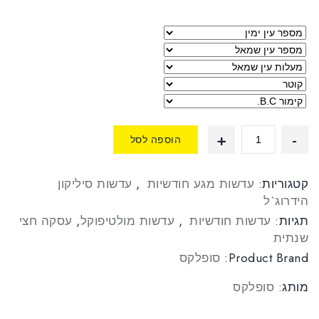
סמן קישורים
font_download
לאפס
cached
את
כל
האפשרויות
הוספה לסל
קטגוריות:
עדשות מגע חודשיות
,
עדשות סיליקון
הידרוג`ל
תגיות:
עדשות חודשיות
,
עדשות מולטיפוקל
,
עסקה חצי
שנתית
Product Brand:
סופלקס
מותג:
סופלקס