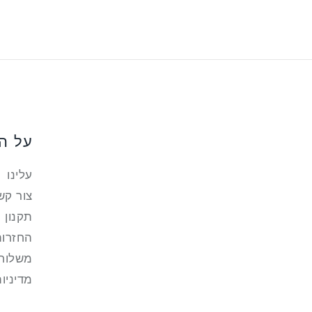
על ה
עלינו
צור קש
תקנון
החזרות
משלוח 
מדיניו