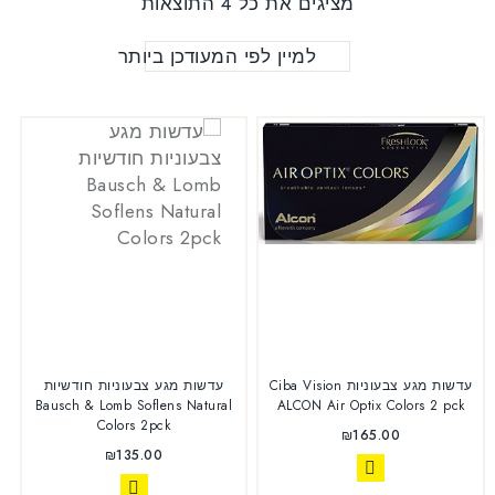
מציגים את כל ⁦4⁩ התוצאות
סמן קישורים
font_download
למיין לפי המעודכן ביותר
לאפס
cached
את
כל
האפשרויות
עדשות מגע צבעוניות Ciba Vision
עדשות מגע צבעוניות חודשיות
Bausch & Lomb Soflens Natural
ALCON Air Optix Colors 2 pck
Colors 2pck
₪
165.00
₪
135.00