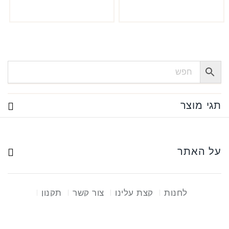
תגי מוצר
על האתר
לחנות
קצת עלינו
צור קשר
תקנון
פינוי פסולת אלקטרונית
שאלות ותשובות
זכויות יוצרים © 2026 MyLens.co.il