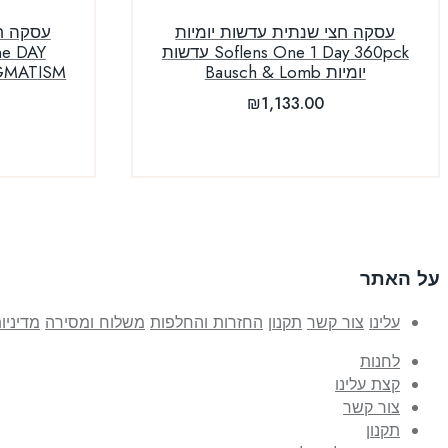
עסקה חצי שנתית עדשות יומיות
עסקה חצ
Soflens One 1 Day 360pck עדשות
ne DAY
יומיות Bausch & Lomb
IGMATISM
₪
1,133.00
על האתר
עלינו
צור קשר
תקנון
החזרות והחלפות
משלוח ומסירה
מדיניו
לחנות
קצת עלינו
צור קשר
תקנון