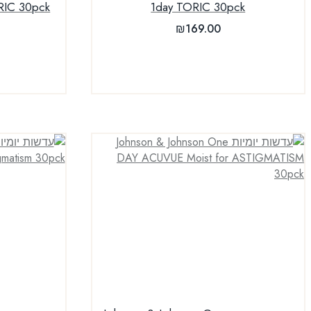
ORIC 30pck
1day TORIC 30pck
₪
169.00