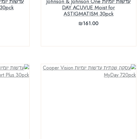
עדשות יומיות Johnson & Johnson One
 30pck
DAY ACUVUE Moist for
ASTIGMATISM 30pck
₪
161.00