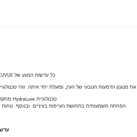
כל עדשות המגע של ACUVUE חוסמות למעלה מ-98% של קרינת UVB ו- 85% של קרינת UVA.
דמעות הטבעי של העין, ופועלת יחד איתה. זוהי טכנולוגיית HYDRALUXE, המספקת נוחות ויעילות מירבית, וראייה מושל
טכנולוגיית HydraLuxe מחקה את מנגנון הדמעות הטבעי של העין, ועובדת איתו בתיאום מושלם.
הפחתה משמעותית בתחושת העייפות בעיניים. ובנוסף: נוחות מ
עדשות 