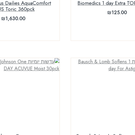
us Dailies AquaComfort
Biomedics 1 day Extra T
S Toric 360pck
₪
125.00
₪
1,630.00