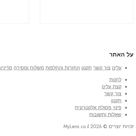
על האתר
עלינו
צור קשר
תקנון
החזרות והחלפות
משלוח ומסירה
מדיניו
לחנות
קצת עלינו
צור קשר
תקנון
פינוי פסולת אלקטרונית
שאלות ותשובות
זכויות יוצרים © 2026 MyLens.co.il