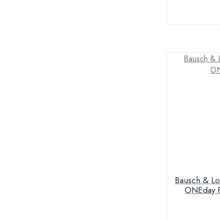
Bausch & Lomb Bio
ONEday F