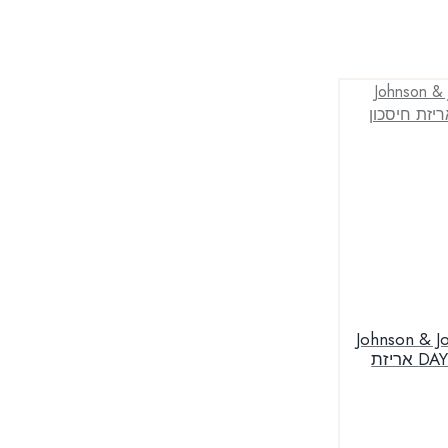
Johnson & Johnson
DAY ACUVUE Moist 90pck אריזת