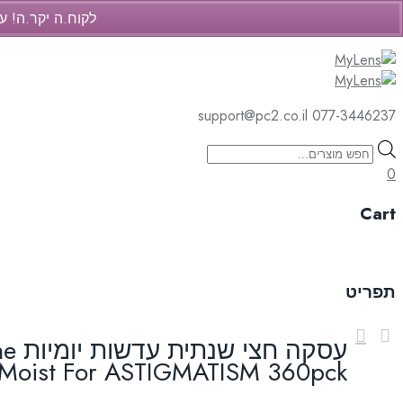
לקוח.ה יקר.ה! ע
support@pc2.co.il
077-3446237
support@pc2.co.il
077-3446237
Products
search
0
Cart
Skip
to
תפריט
content
עסקה
oist For ASTIGMATISM 360pck