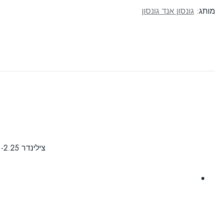
מותג:
גונסון אנד גונסון
צילינדר 2.25- קיים רק במעלות: 20, 90, 160, 180 עדשות יומיות עם צילינדר המכילות תוסף לחות לתחושת נוחות גם לאחר שעות הרכבה ממושכות.