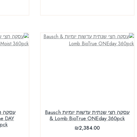
עסקה חצי שנתית עדשות יומיות Bausch
עסקה חצ
ne DAY
& Lomb BioTrue ONEday 360pck
pck
₪
2,384.00