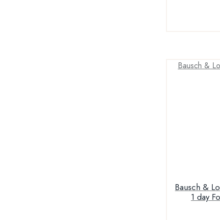
Bausch & Lomb Sof
1 day F