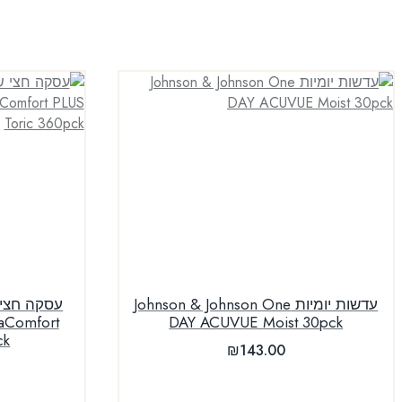
עדשות יומיות Johnson & Johnson One
uaComfort
DAY ACUVUE Moist 30pck
ck
₪
143.00