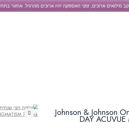
קב מילואים ארוכים, זמני האספקה יהיו ארוכים מהרגיל. אחזור בתח
 חצי שנתית עדשות יומיות Johnson & Johnson One
DAY ACUVUE M
🔍