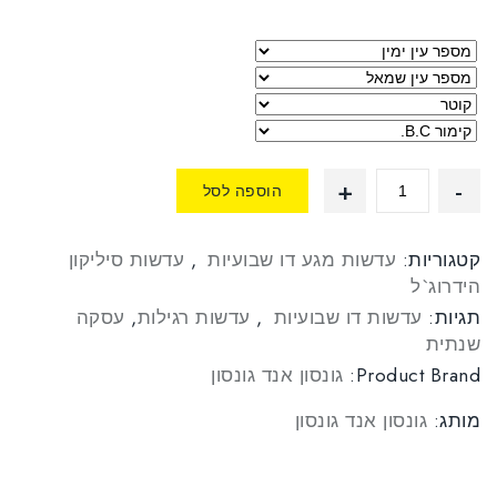
סמן קישורים
font_download
לאפס
cached
את
כל
האפשרויות
הוספה לסל
קטגוריות:
עדשות מגע דו שבועיות
,
עדשות סיליקון
הידרוג`ל
תגיות:
עדשות דו שבועיות
,
עדשות רגילות
,
עסקה
שנתית
Product Brand:
גונסון אנד גונסון
מותג:
גונסון אנד גונסון