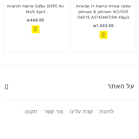
עסקה שנתית עדשות דו שבועיות
עדשות חודשיות Soflex DISPO Air
Multi 6pck
Johnson & Johnson ACUVUE
OASYS ASTIGMATISM 48pck
₪
446.00
₪
1,632.00
על האתר
לחנות
קצת עלינו
צור קשר
תקנון
פינוי פסולת אלקטרונית
שאלות ותשובות
זכויות יוצרים © 2026 MyLens.co.il