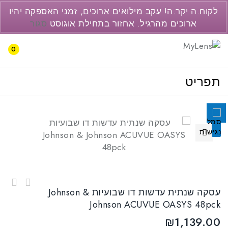
077-3446237
לקוח.ה יקר.ה! עקב מילואים ארוכים, זמני האספקה יהיו
support@pc2.co.il
ארוכים מהרגיל. אחזור בתחילת אוגוסט
סגור
השבת את ההבזקים
visibility_off
0
סמן כותרות
title
תפריט
צבע רקע
settings
זום (הקטנה)
zoom_out
זום (הגדלה)
zoom_in
הקטנת גופן
remove_circle_outline
🔍
הגדלת גופן
add_circle_outline
גופן קריא
spellcheck
ניגודיות בהירה
brightness_high
עדשות מגע צבעוניות חודשיות Bausch & Lomb
עסקה שנתית עדשות דו שבועיות Johnson &
Soflens Natural Colors 2pck
עסקה חצי שנתית עדשות דו שבועיות Johnson &
ניגודיות כהה
brightness_low
Johnson ACUVUE OASYS 48pck
Johnson ACUVUE OASYS 24pck
הוסף קו תחתון לקישורים
₪
1,139.00
format_underlined