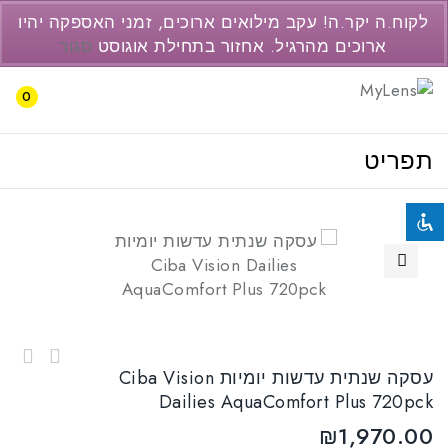
077-3446237
לקוח.ה יקר.ה! עקב מילואים ארוכים, זמני האספקה יהיו
support@pc2.co.il
ארוכים מהרגיל. אחזור בתחילת אוגוסט
סגור
השבת את ההבזקים
visibility_off
0
סמן כותרות
title
תפריט
צבע רקע
settings
זום (הקטנה)
zoom_out
זום (הגדלה)
zoom_in
הקטנת גופן
remove_circle_outline
🔍
הגדלת גופן
add_circle_outline
גופן קריא
spellcheck
ניגודיות בהירה
brightness_high
עדשות חודשיות Soflex DISPO BIO TORIC 3pck
עסקה שנתית עדשות יומיות Ciba Vision
עסקה חצי שנתית עדשות יומיות Ciba Vision
ניגודיות כהה
brightness_low
Dailies AquaComfort Plus 720pck
Dailies AquaComfort Plus 360pck
הוסף קו תחתון לקישורים
₪
1,970.00
format_underlined