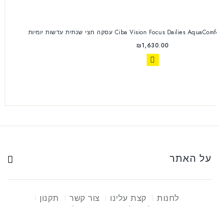
Ciba Vision Focus Dailies AquaComfort PLUS Toric 360p
₪
1,630.00
על האתר
לחנות
קצת עלינו
צור קשר
תקנון
פינוי פסולת אלקטרונית
שאלות ותשובות