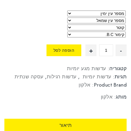
סמן קישורים
font_download
לאפס
cached
את
כל
האפשרויות
הוספה לסל
קטגוריה:
עדשות מגע יומיות
תגיות:
עדשות יומיות
,
עדשות רגילות
,
עסקה שנתית
Product Brand:
אלקון
מותג:
אלקון
תיאור