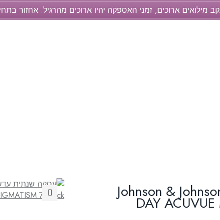
קב מילואים ארוכים, זמני האספקה יהיו ארוכים מהרגיל. אחזור בתח
עדשות יומיות Johnson & Johnson One
DAY ACUVUE 
🔍