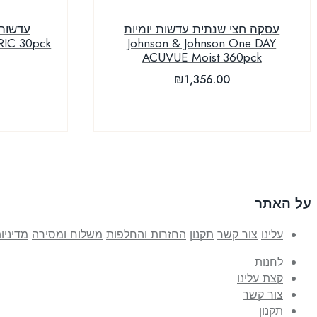
עסקה חצי שנתית עדשות יומיות
ORIC 30pck
Johnson & Johnson One DAY
ACUVUE Moist 360pck
₪
1,356.00
על האתר
עלינו
צור קשר
תקנון
החזרות והחלפות
משלוח ומסירה
מדיניו
לחנות
קצת עלינו
צור קשר
תקנון